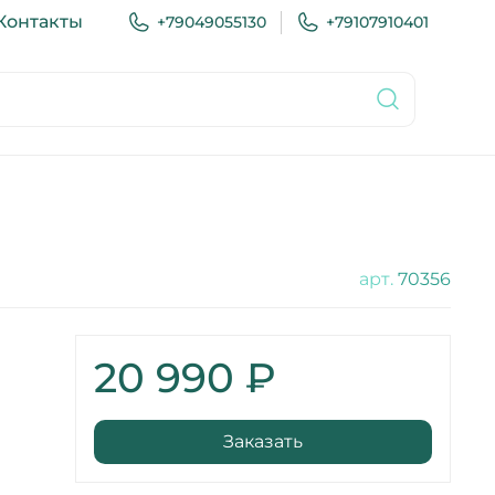
Контакты
+79049055130
+79107910401
арт.
70356
20 990 ₽
Заказать