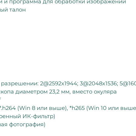
ми и программа для обработки изображений
ный талон
 разрешении: 2@2592x1944; 3@2048x1536; 5@160
копа диаметром 23,2 мм, вместо окуляра
f
*.h264 (Win 8 или выше), *h265 (Win 10 или выше
роенный ИК-фильтр)
ная фотография)