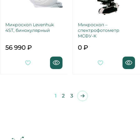
Микроскоп Levenhuk
Микроскоп –
4ST, бинокулярный
спектрофотометр
МСФУ-К
56 990 ₽
0 ₽
1
2
3