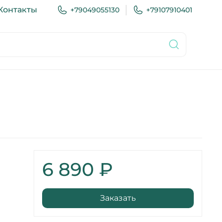
Контакты
+79049055130
+79107910401
6 890 ₽
Заказать