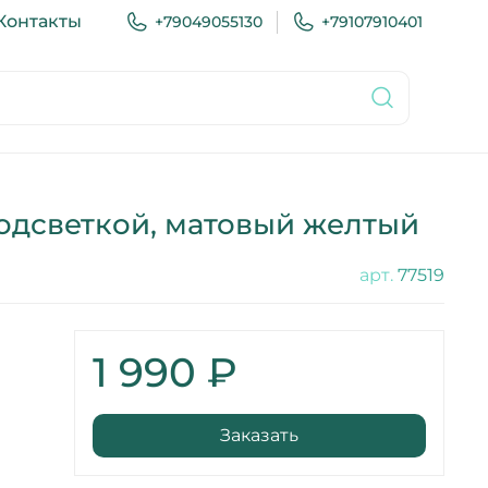
Контакты
+79049055130
+79107910401
подсветкой, матовый желтый
арт.
77519
1 990 ₽
Заказать