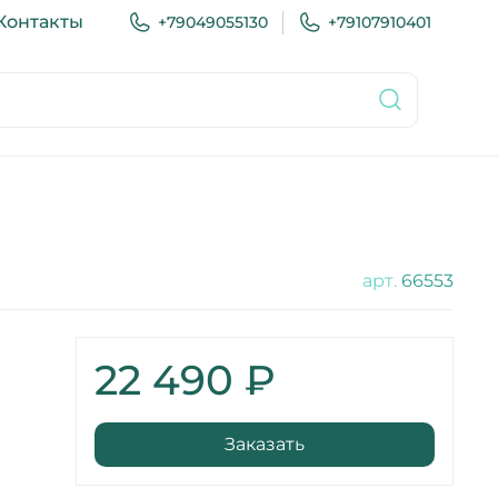
Контакты
+79049055130
+79107910401
арт.
66553
22 490 ₽
Заказать