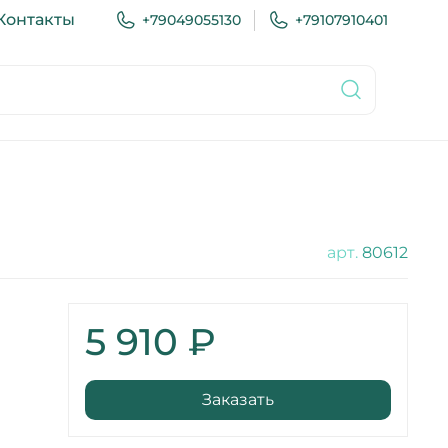
Контакты
+79049055130
+79107910401
арт.
80612
5 910 ₽
Заказать