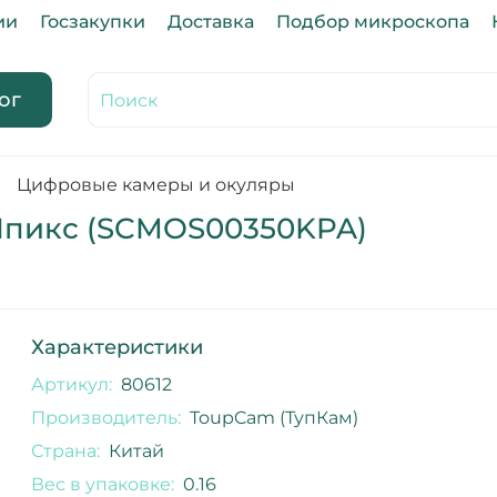
ии
Госзакупки
Доставка
Подбор микроскопа
ог
Цифровые камеры и окуляры
Мпикс (SCMOS00350KPA)
Характеристики
Артикул:
80612
Производитель:
ToupCam (ТупКам)
Страна:
Китай
Вес в упаковке:
0.16